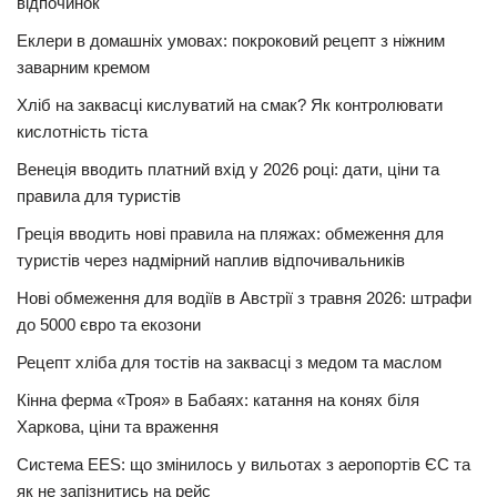
відпочинок
Еклери в домашніх умовах: покроковий рецепт з ніжним
заварним кремом
Хліб на заквасці кислуватий на смак? Як контролювати
кислотність тіста
Венеція вводить платний вхід у 2026 році: дати, ціни та
правила для туристів
Греція вводить нові правила на пляжах: обмеження для
туристів через надмірний наплив відпочивальників
Нові обмеження для водіїв в Австрії з травня 2026: штрафи
до 5000 євро та екозони
Рецепт хліба для тостів на заквасці з медом та маслом
Кінна ферма «Троя» в Бабаях: катання на конях біля
Харкова, ціни та враження
Система EES: що змінилось у вильотах з аеропортів ЄС та
як не запізнитись на рейс