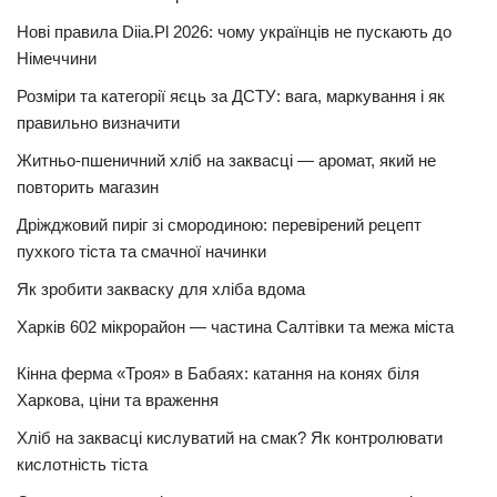
Нові правила Diia.Pl 2026: чому українців не пускають до
Німеччини
Розміри та категорії яєць за ДСТУ: вага, маркування і як
правильно визначити
Житньо-пшеничний хліб на заквасці — аромат, який не
повторить магазин
Дріжджовий пиріг зі смородиною: перевірений рецепт
пухкого тіста та смачної начинки
Як зробити закваску для хліба вдома
Харків 602 мікрорайон — частина Салтівки та межа міста
Кінна ферма «Троя» в Бабаях: катання на конях біля
Харкова, ціни та враження
Хліб на заквасці кислуватий на смак? Як контролювати
кислотність тіста