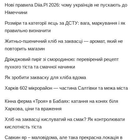
Нові правила Diia.Pl 2026: чому українців не пускають до
Німеччини
Розміри та категорії яєць за ДСТУ: вага, маркування і як
правильно визначити
Житньо-пшеничний хліб на заквасці — аромат, який не
повторить магазин
Дріжджовий пиріг зі смородиною: перевірений рецепт
пухкого тіста та смачної начинки
Як зробити закваску для хліба вдома
Харків 602 мікрорайон — частина Салтівки та межа міста
Кінна ферма «Троя» в Бабаях: катання на конях біля
Харкова, ціни та враження
Хліб на заквасці кислуватий на смак? Як контролювати
кислотність тіста
Савкин яр – маловідома, але така прекрасна локація в