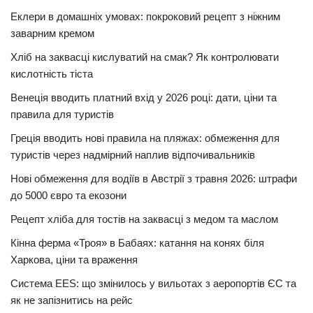
Еклери в домашніх умовах: покроковий рецепт з ніжним
заварним кремом
Хліб на заквасці кислуватий на смак? Як контролювати
кислотність тіста
Венеція вводить платний вхід у 2026 році: дати, ціни та
правила для туристів
Греція вводить нові правила на пляжах: обмеження для
туристів через надмірний наплив відпочивальників
Нові обмеження для водіїв в Австрії з травня 2026: штрафи
до 5000 євро та екозони
Рецепт хліба для тостів на заквасці з медом та маслом
Кінна ферма «Троя» в Бабаях: катання на конях біля
Харкова, ціни та враження
Система EES: що змінилось у вильотах з аеропортів ЄС та
як не запізнитись на рейс