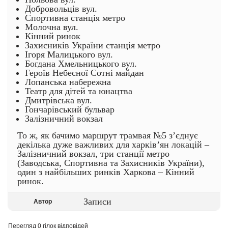
Добровольців вул.
Спортивна станція метро
Молочна вул.
Кінний ринок
Захисників України станція метро
Ігоря Малицького вул.
Богдана Хмельницького вул.
Героїв Небесної Сотні майдан
Лопанська набережна
Театр для дітей та юнацтва
Дмитрівська вул.
Гончарівський бульвар
Залізничний вокзал
То ж, як бачимо маршрут трамвая №5 з’єднує
декілька дуже важливих для харків’ян локацій –
Залізничний вокзал, три станції метро
(Заводська, Спортивна та Захисників України),
один з найбільших ринків Харкова – Кінний
ринок.
Записи
Автор
Перегляд 0 гілок відповідей