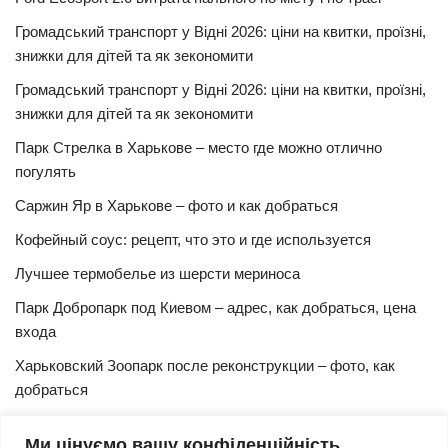
Громадський транспорт у Відні 2026: ціни на квитки, проїзні,
знижки для дітей та як зекономити
Громадський транспорт у Відні 2026: ціни на квитки, проїзні,
знижки для дітей та як зекономити
Парк Стрелка в Харькове – место где можно отлично
погулять
Саржин Яр в Харькове – фото и как добраться
Кофейный соус: рецепт, что это и где используется
Лучшее термобелье из шерсти мериноса
Парк Добропарк под Киевом – адрес, как добраться, цена
входа
Харьковский Зоопарк после реконструкции – фото, как
добраться
Булочки синнабон с корицей – изысканный рецепт в
Ми цінуємо вашу конфіденційність
домашних условиях