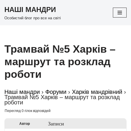
НАШІ МАНДРИ
Перейти
Особистий блог про все на світі
до
вмісту
Трамвай №5 Харків –
маршрут та розклад
роботи
Наші мандри
›
Форуми
›
Харків мандрівний
›
Трамвай №5 Харків – маршрут та розклад
роботи
Перегляд 0 гілок відповідей
Записи
Автор