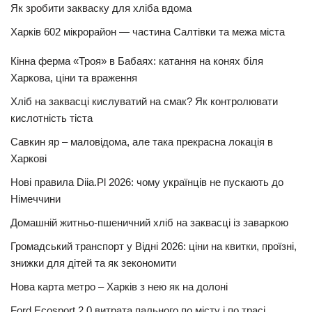
Як зробити закваску для хліба вдома
Харків 602 мікрорайон — частина Салтівки та межа міста
Кінна ферма «Троя» в Бабаях: катання на конях біля
Харкова, ціни та враження
Хліб на заквасці кислуватий на смак? Як контролювати
кислотність тіста
Савкин яр – маловідома, але така прекрасна локація в
Харкові
Нові правила Diia.Pl 2026: чому українців не пускають до
Німеччини
Домашній житньо-пшеничний хліб на заквасці із заваркою
Громадський транспорт у Відні 2026: ціни на квитки, проїзні,
знижки для дітей та як зекономити
Нова карта метро – Харків з нею як на долоні
Ford Ecosport 2.0 витрата пального по місту і по трасі