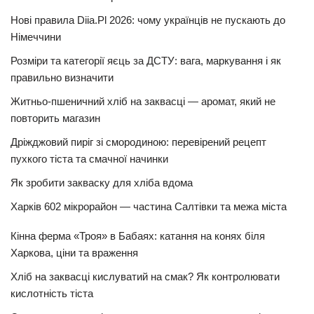
Нові правила Diia.Pl 2026: чому українців не пускають до
Німеччини
Розміри та категорії яєць за ДСТУ: вага, маркування і як
правильно визначити
Житньо-пшеничний хліб на заквасці — аромат, який не
повторить магазин
Дріжджовий пиріг зі смородиною: перевірений рецепт
пухкого тіста та смачної начинки
Як зробити закваску для хліба вдома
Харків 602 мікрорайон — частина Салтівки та межа міста
Кінна ферма «Троя» в Бабаях: катання на конях біля
Харкова, ціни та враження
Хліб на заквасці кислуватий на смак? Як контролювати
кислотність тіста