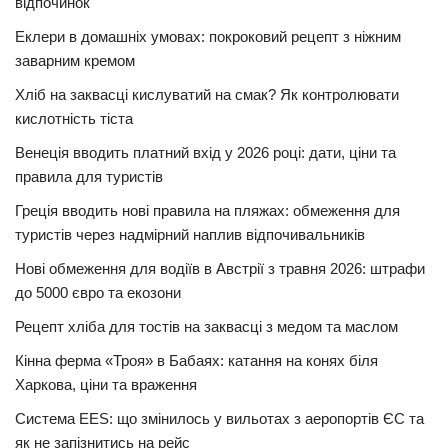
відпочинок
Еклери в домашніх умовах: покроковий рецепт з ніжним
заварним кремом
Хліб на заквасці кислуватий на смак? Як контролювати
кислотність тіста
Венеція вводить платний вхід у 2026 році: дати, ціни та
правила для туристів
Греція вводить нові правила на пляжах: обмеження для
туристів через надмірний наплив відпочивальників
Нові обмеження для водіїв в Австрії з травня 2026: штрафи
до 5000 євро та екозони
Рецепт хліба для тостів на заквасці з медом та маслом
Кінна ферма «Троя» в Бабаях: катання на конях біля
Харкова, ціни та враження
Система EES: що змінилось у вильотах з аеропортів ЄС та
як не запізнитись на рейс