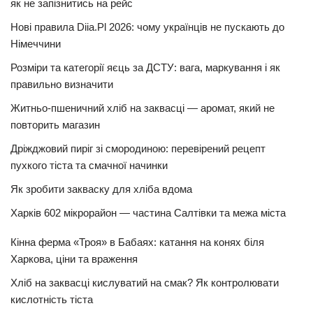
як не запізнитись на рейс
Нові правила Diia.Pl 2026: чому українців не пускають до
Німеччини
Розміри та категорії яєць за ДСТУ: вага, маркування і як
правильно визначити
Житньо-пшеничний хліб на заквасці — аромат, який не
повторить магазин
Дріжджовий пиріг зі смородиною: перевірений рецепт
пухкого тіста та смачної начинки
Як зробити закваску для хліба вдома
Харків 602 мікрорайон — частина Салтівки та межа міста
Кінна ферма «Троя» в Бабаях: катання на конях біля
Харкова, ціни та враження
Хліб на заквасці кислуватий на смак? Як контролювати
кислотність тіста