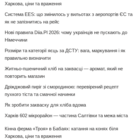
Харкова, ціни та враження
Система EES: що змінилось у вильотах з аеропортів ЄС та
як не запізнитись на рейс
Нові правила Diia.Pl 2026: чому українців не пускають до
Німеччини
Розміри та категорії яєць за ДСТУ: вага, маркування і як
правильно визначити
Житньо-пшеничний хліб на заквасці — аромат, який не
повторить магазин
Дріжджовий пиріг зі смородиною: перевірений рецепт
пухкого тіста та смачної начинки
Як зробити закваску для хліба вдома
Харків 602 мікрорайон — частина Салтівки та межа міста
Кінна ферма «Троя» в Бабаях: катання на конях біля
Харкова, ціни та враження