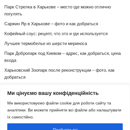
Парк Стрелка в Харькове – место где можно отлично
погулять
Саржин Яр в Харькове – фото и как добраться
Кофейный соус: рецепт, что это и где используется
Лучшее термобелье из шерсти мериноса
Парк Добропарк под Киевом – адрес, как добраться, цена
входа
Харьковский Зоопарк после реконструкции – фото, как
добраться
Булочки синнабон с корицей – изысканный рецепт в
Ми цінуємо вашу конфіденційність
домашних условиях
Ми використовуємо файли cookie для роботи сайту та
Харьковская Швейцария – цены, адрес, как добраться
аналітики. Ви можете прийняти всі файли або налаштувати
Маршрут и расписание 27 троллейбуса (Харьков)
їх самостійно.
Трамвай № 3 Харьков – маршрут, время и интервал
Прийняти всі