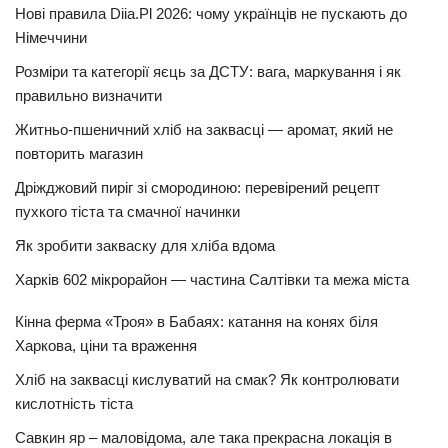
Нові правила Diia.Pl 2026: чому українців не пускають до
Німеччини
Розміри та категорії яєць за ДСТУ: вага, маркування і як
правильно визначити
Житньо-пшеничний хліб на заквасці — аромат, який не
повторить магазин
Дріжджовий пиріг зі смородиною: перевірений рецепт
пухкого тіста та смачної начинки
Як зробити закваску для хліба вдома
Харків 602 мікрорайон — частина Салтівки та межа міста
Кінна ферма «Троя» в Бабаях: катання на конях біля
Харкова, ціни та враження
Хліб на заквасці кислуватий на смак? Як контролювати
кислотність тіста
Савкин яр – маловідома, але така прекрасна локація в