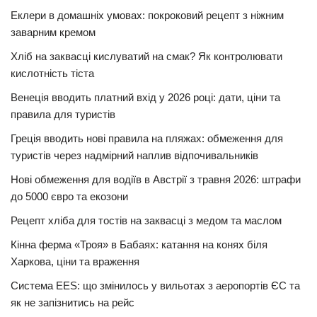
Еклери в домашніх умовах: покроковий рецепт з ніжним
заварним кремом
Хліб на заквасці кислуватий на смак? Як контролювати
кислотність тіста
Венеція вводить платний вхід у 2026 році: дати, ціни та
правила для туристів
Греція вводить нові правила на пляжах: обмеження для
туристів через надмірний наплив відпочивальників
Нові обмеження для водіїв в Австрії з травня 2026: штрафи
до 5000 євро та екозони
Рецепт хліба для тостів на заквасці з медом та маслом
Кінна ферма «Троя» в Бабаях: катання на конях біля
Харкова, ціни та враження
Система EES: що змінилось у вильотах з аеропортів ЄС та
як не запізнитись на рейс