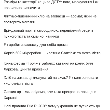
Розміри та категорії яєць за ДСТУ: вага, маркування і як
правильно визначити
Житньо-пшеничний хліб на заквасці — аромат, який не
повторить магазин
Дріжджовий пиріг зі смородиною: перевірений рецепт
пухкого тіста та смачної начинки
Як зробити закваску для хліба вдома
Харків 602 мікрорайон — частина Салтівки та межа міста
Кінна ферма «Троя» в Бабаях: катання на конях біля
Харкова, ціни та враження
Хліб на заквасці кислуватий на смак? Як контролювати
кислотність тіста
Савкин яр – маловідома, але така прекрасна локація в
Харкові
Нові правила Diia.Pl 2026: чому українців не пускають до