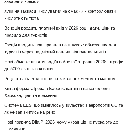
заварним кремом
Хліб на заквасці кислуватий на смак? Як контролювати
кислотність тіста
Венеція вводить платний вхід у 2026 році: дати, ціни та
правила для туристів
Греція вводить нові правила на пляжах: обмеження для
туристів через надмірний наплив відпочивальників
Нові обмеження для водіїв в Австрії з травня 2026: штрафи
до 5000 євро та екозони
Рецепт хліба для тостів на заквасці з медом та маслом
Кінна ферма «Троя» в Бабаях: катання на конях біля
Харкова, ціни та враження
Система EES: що змінилось у вильотах з аеропортів ЄС та
як не запізнитись на рейс
Нові правила Diia.Pl 2026: чому українців не пускають до
Німеччини