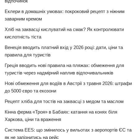
відпочинок
Еклери в домашніх умовах: покроковий рецепт з ніжним
заварним кремом
Хліб на заквасці кислуватий на смак? Як контролювати
кислотність тіста
Венеція вводить платний вхід у 2026 році: дати, ціни та
правила для туристів
Греція вводить нові правила на пляжах: обмеження для
туристів через надмірний наплив відпочивальників
Нові обмеження для водіїв в Австрії з травня 2026: штрафи
до 5000 євро та екозони
Рецепт хліба для тостів на заквасці з медом та маслом
Кінна ферма «Троя» в Бабаях: катання на конях біля
Харкова, ціни та враження
Система EES: що змінилось у вильотах з аеропортів ЄС та
як не запізнитись на рейс