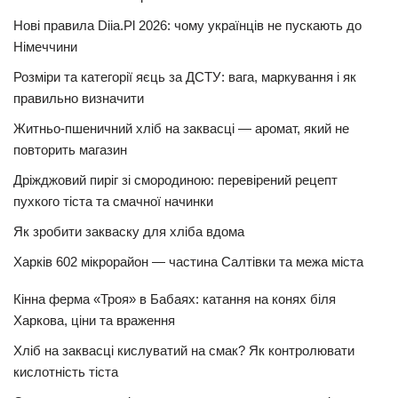
Нові правила Diia.Pl 2026: чому українців не пускають до
Німеччини
Розміри та категорії яєць за ДСТУ: вага, маркування і як
правильно визначити
Житньо-пшеничний хліб на заквасці — аромат, який не
повторить магазин
Дріжджовий пиріг зі смородиною: перевірений рецепт
пухкого тіста та смачної начинки
Як зробити закваску для хліба вдома
Харків 602 мікрорайон — частина Салтівки та межа міста
Кінна ферма «Троя» в Бабаях: катання на конях біля
Харкова, ціни та враження
Хліб на заквасці кислуватий на смак? Як контролювати
кислотність тіста