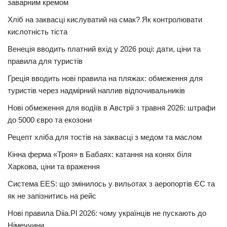
заварним кремом
Хліб на заквасці кислуватий на смак? Як контролювати
кислотність тіста
Венеція вводить платний вхід у 2026 році: дати, ціни та
правила для туристів
Греція вводить нові правила на пляжах: обмеження для
туристів через надмірний наплив відпочивальників
Нові обмеження для водіїв в Австрії з травня 2026: штрафи
до 5000 євро та екозони
Рецепт хліба для тостів на заквасці з медом та маслом
Кінна ферма «Троя» в Бабаях: катання на конях біля
Харкова, ціни та враження
Система EES: що змінилось у вильотах з аеропортів ЄС та
як не запізнитись на рейс
Нові правила Diia.Pl 2026: чому українців не пускають до
Німеччини