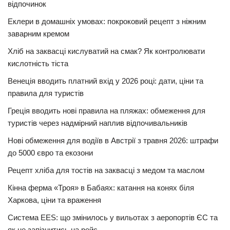
відпочинок
Еклери в домашніх умовах: покроковий рецепт з ніжним
заварним кремом
Хліб на заквасці кислуватий на смак? Як контролювати
кислотність тіста
Венеція вводить платний вхід у 2026 році: дати, ціни та
правила для туристів
Греція вводить нові правила на пляжах: обмеження для
туристів через надмірний наплив відпочивальників
Нові обмеження для водіїв в Австрії з травня 2026: штрафи
до 5000 євро та екозони
Рецепт хліба для тостів на заквасці з медом та маслом
Кінна ферма «Троя» в Бабаях: катання на конях біля
Харкова, ціни та враження
Система EES: що змінилось у вильотах з аеропортів ЄС та
як не запізнитись на рейс