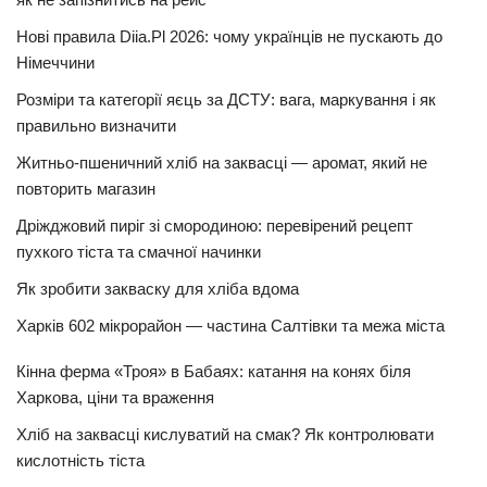
Нові правила Diia.Pl 2026: чому українців не пускають до
Німеччини
Розміри та категорії яєць за ДСТУ: вага, маркування і як
правильно визначити
Житньо-пшеничний хліб на заквасці — аромат, який не
повторить магазин
Дріжджовий пиріг зі смородиною: перевірений рецепт
пухкого тіста та смачної начинки
Як зробити закваску для хліба вдома
Харків 602 мікрорайон — частина Салтівки та межа міста
Кінна ферма «Троя» в Бабаях: катання на конях біля
Харкова, ціни та враження
Хліб на заквасці кислуватий на смак? Як контролювати
кислотність тіста