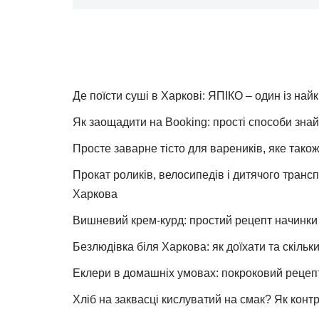
Де поїсти суші в Харкові: ЯПІКО – один із най
Як заощадити на Booking: прості способи знай
Просте заварне тісто для вареників, яке також
Прокат роликів, велосипедів і дитячого тран
Харкова
Вишневий крем-курд: простий рецепт начинки 
Безлюдівка біля Харкова: як доїхати та скільк
Еклери в домашніх умовах: покроковий рецеп
Хліб на заквасці кислуватий на смак? Як конт