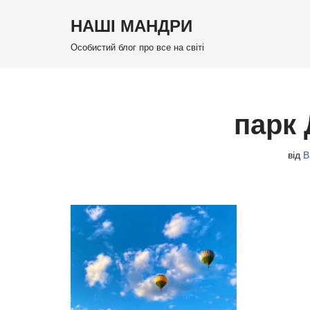
НАШІ МАНДРИ
Перейти
Особистий блог про все на світі
до
вмісту
парк
від
В