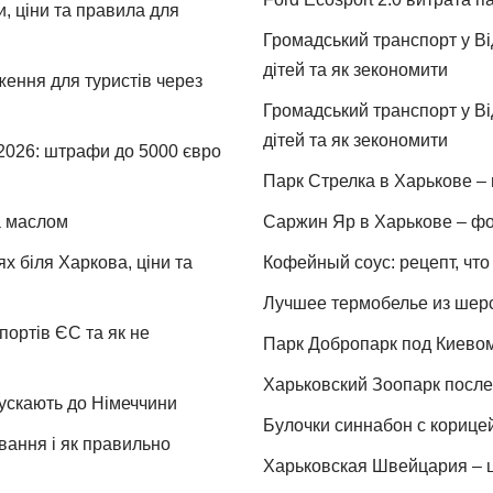
и, ціни та правила для
Громадський транспорт у Від
дітей та як зекономити
ження для туристів через
Громадський транспорт у Від
дітей та як зекономити
 2026: штрафи до 5000 євро
Парк Стрелка в Харькове – 
та маслом
Саржин Яр в Харькове – фо
х біля Харкова, ціни та
Кофейный соус: рецепт, что 
Лучшее термобелье из шер
портів ЄС та як не
Парк Добропарк под Киевом 
Харьковский Зоопарк после 
пускають до Німеччини
Булочки синнабон с корице
ування і як правильно
Харьковская Швейцария – ц