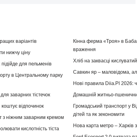
кращих варіантів
Кінна ферма «Троя» в Бабая
враження
ти нижчу ціну
Хліб на заквасці кислуватий
 підійде для пельменів
Савкин яр – маловідома, ал
спорту в Центральному парку
Нові правила Diia.Pl 2026: 
для заварних тістечок
Домашній житньо-пшеничний 
и коштує відпочинок
Громадський транспорт у Від
дітей та як зекономити
т з ніжним заварним кремом
Нова карта метро – Харків з
ролювати кислотність тіста
Ford Ecosport 2.0 витрата па