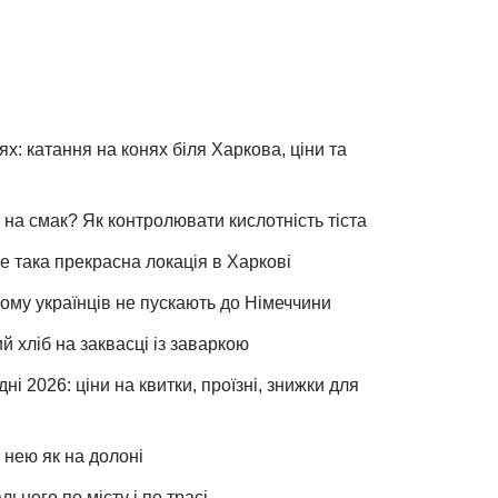
х: катання на конях біля Харкова, ціни та
 на смак? Як контролювати кислотність тіста
е така прекрасна локація в Харкові
чому українців не пускають до Німеччини
хліб на заквасці із заваркою
ні 2026: ціни на квитки, проїзні, знижки для
 нею як на долоні
льного по місту і по трасі