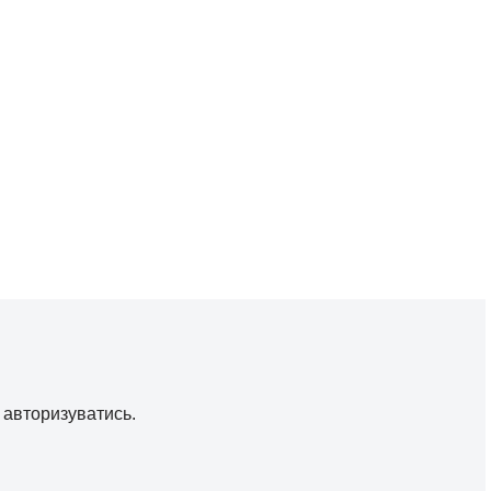
о
авторизуватись
.