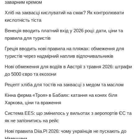
заварним кремом
Хліб на заквасці кислуватий на смак? Як контролювати
кислотність тіста
Венеція вводить платний вхід у 2026 році: дати, ціни та
правила для туристів
Греція вводить нові правила на пляжах: обмеження для
туристів через надмірний наплив відпочивальників
Нові обмеження для водіїв в Австрії з травня 2026: штрафи
до 5000 євро та екозони
Рецепт хліба для тостів на заквасці з медом та маслом
Кінна ферма «Троя» в Бабаях: катання на конях біля
Харкова, ціни та враження
Система EES: що змінилось у вильотах з аеропортів ЄС та
як не запізнитись на рейс
Нові правила Diia.Pl 2026: чому українців не пускають до
Німеччини