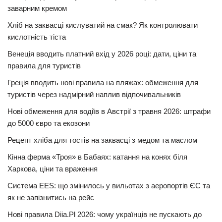
заварним кремом
Хліб на заквасці кислуватий на смак? Як контролювати
кислотність тіста
Венеція вводить платний вхід у 2026 році: дати, ціни та
правила для туристів
Греція вводить нові правила на пляжах: обмеження для
туристів через надмірний наплив відпочивальників
Нові обмеження для водіїв в Австрії з травня 2026: штрафи
до 5000 євро та екозони
Рецепт хліба для тостів на заквасці з медом та маслом
Кінна ферма «Троя» в Бабаях: катання на конях біля
Харкова, ціни та враження
Система EES: що змінилось у вильотах з аеропортів ЄС та
як не запізнитись на рейс
Нові правила Diia.Pl 2026: чому українців не пускають до