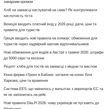
заварним кремом
Хліб на заквасці кислуватий на смак? Як контролювати
кислотність тіста
Венеція вводить платний вхід у 2026 році: дати, ціни та
правила для туристів
Греція вводить нові правила на пляжах: обмеження для
туристів через надмірний наплив відпочивальників
Нові обмеження для водіїв в Австрії з травня 2026: штрафи
до 5000 євро та екозони
Рецепт хліба для тостів на заквасці з медом та маслом
Кінна ферма «Троя» в Бабаях: катання на конях біля
Харкова, ціни та враження
Система EES: що змінилось у вильотах з аеропортів ЄС та
як не запізнитись на рейс
Нові правила Diia.Pl 2026: чому українців не пускають до
Німеччини