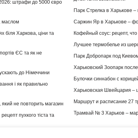
 2026: штрафи до 5000 євро
Парк Стрелка в Харькове – 
та маслом
Саржин Яр в Харькове – фо
х біля Харкова, ціни та
Кофейный соус: рецепт, что 
Лучшее термобелье из шер
портів ЄС та як не
Парк Добропарк под Киевом 
Харьковский Зоопарк после 
пускають до Німеччини
Булочки синнабон с корице
ування і як правильно
Харьковская Швейцария – ц
Маршрут и расписание 27 т
 який не повторить магазин
Трамвай № 3 Харьков – мар
рецепт пухкого тіста та