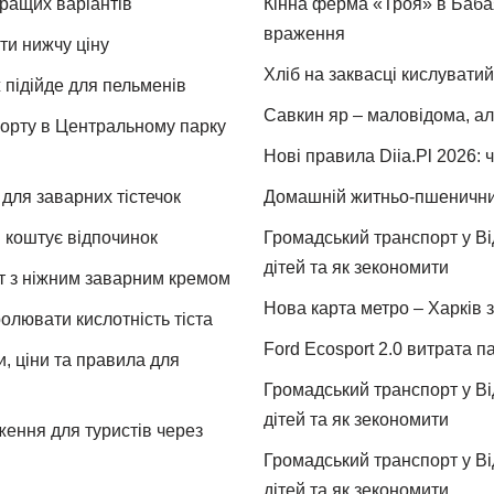
кращих варіантів
Кінна ферма «Троя» в Бабая
враження
ти нижчу ціну
Хліб на заквасці кислуватий
 підійде для пельменів
Савкин яр – маловідома, ал
спорту в Центральному парку
Нові правила Diia.Pl 2026: 
для заварних тістечок
Домашній житньо-пшеничний 
и коштує відпочинок
Громадський транспорт у Від
дітей та як зекономити
т з ніжним заварним кремом
Нова карта метро – Харків з
ролювати кислотність тіста
Ford Ecosport 2.0 витрата па
и, ціни та правила для
Громадський транспорт у Від
дітей та як зекономити
ження для туристів через
Громадський транспорт у Від
дітей та як зекономити