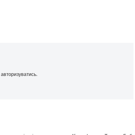
о
авторизуватись
.