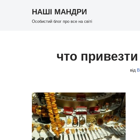
НАШІ МАНДРИ
Перейти
Особистий блог про все на світі
до
вмісту
что привезти
від
В