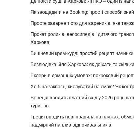
Де поїсти суші в Харкові: ЯПІКО – один із най
Як заощадити на Booking: прості способи знай
Просте заварне тісто для вареників, яке також
Прокат роликів, велосипедів і дитячого тран
Харкова
Вишневий крем-курд: простий рецепт начинки 
Безлюдівка біля Харкова: як доїхати та скільк
Еклери в домашніх умовах: покроковий рецеп
Хліб на заквасці кислуватий на смак? Як конт
Венеція вводить платний вхід у 2026 році: дат
туристів
Греція вводить нові правила на пляжах: обме
надмірний наплив відпочивальників