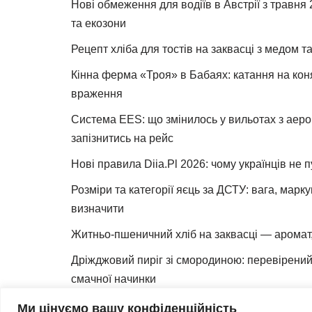
Нові обмеження для водіїв в Австрії з травня
та екозони
Рецепт хліба для тостів на заквасці з медом 
Кінна ферма «Троя» в Бабаях: катання на коня
враження
Система EES: що змінилось у вильотах з аеро
запізнитись на рейс
Нові правила Diia.Pl 2026: чому українців не 
Розміри та категорії яєць за ДСТУ: вага, марк
визначити
Житньо-пшеничний хліб на заквасці — аромат,
Дріжджовий пиріг зі смородиною: перевірений 
смачної начинки
Як зробити закваску для хліба вдома
Ми цінуємо вашу конфіденційність