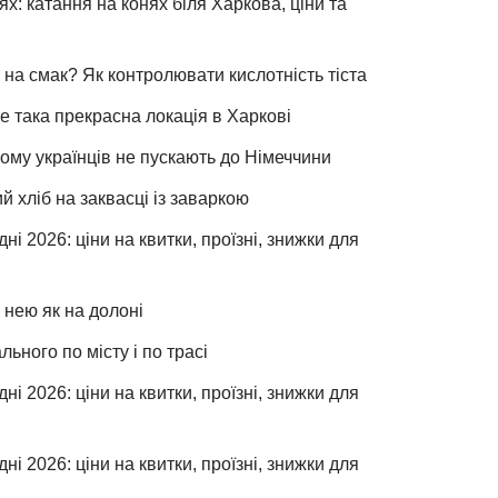
х: катання на конях біля Харкова, ціни та
 на смак? Як контролювати кислотність тіста
е така прекрасна локація в Харкові
чому українців не пускають до Німеччини
хліб на заквасці із заваркою
ні 2026: ціни на квитки, проїзні, знижки для
 нею як на долоні
льного по місту і по трасі
ні 2026: ціни на квитки, проїзні, знижки для
ні 2026: ціни на квитки, проїзні, знижки для