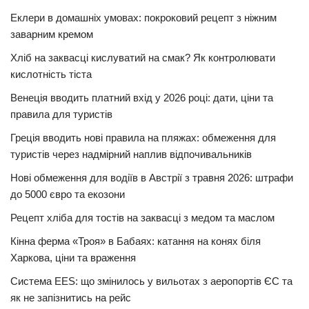
Еклери в домашніх умовах: покроковий рецепт з ніжним
заварним кремом
Хліб на заквасці кислуватий на смак? Як контролювати
кислотність тіста
Венеція вводить платний вхід у 2026 році: дати, ціни та
правила для туристів
Греція вводить нові правила на пляжах: обмеження для
туристів через надмірний наплив відпочивальників
Нові обмеження для водіїв в Австрії з травня 2026: штрафи
до 5000 євро та екозони
Рецепт хліба для тостів на заквасці з медом та маслом
Кінна ферма «Троя» в Бабаях: катання на конях біля
Харкова, ціни та враження
Система EES: що змінилось у вильотах з аеропортів ЄС та
як не запізнитись на рейс