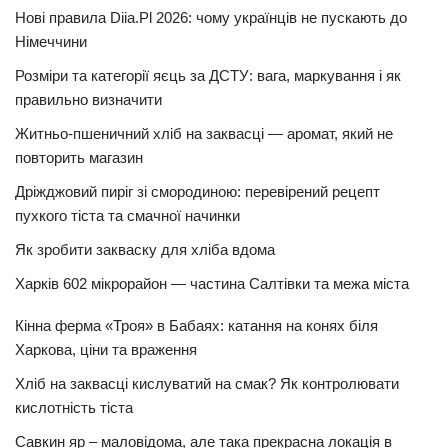
Нові правила Diia.Pl 2026: чому українців не пускають до
Німеччини
Розміри та категорії яєць за ДСТУ: вага, маркування і як
правильно визначити
Житньо-пшеничний хліб на заквасці — аромат, який не
повторить магазин
Дріжджовий пиріг зі смородиною: перевірений рецепт
пухкого тіста та смачної начинки
Як зробити закваску для хліба вдома
Харків 602 мікрорайон — частина Салтівки та межа міста
Кінна ферма «Троя» в Бабаях: катання на конях біля
Харкова, ціни та враження
Хліб на заквасці кислуватий на смак? Як контролювати
кислотність тіста
Савкин яр – маловідома, але така прекрасна локація в