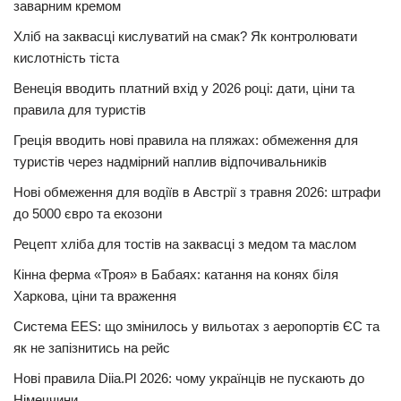
заварним кремом
Хліб на заквасці кислуватий на смак? Як контролювати
кислотність тіста
Венеція вводить платний вхід у 2026 році: дати, ціни та
правила для туристів
Греція вводить нові правила на пляжах: обмеження для
туристів через надмірний наплив відпочивальників
Нові обмеження для водіїв в Австрії з травня 2026: штрафи
до 5000 євро та екозони
Рецепт хліба для тостів на заквасці з медом та маслом
Кінна ферма «Троя» в Бабаях: катання на конях біля
Харкова, ціни та враження
Система EES: що змінилось у вильотах з аеропортів ЄС та
як не запізнитись на рейс
Нові правила Diia.Pl 2026: чому українців не пускають до
Німеччини