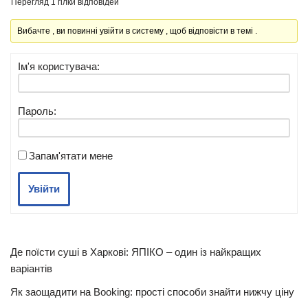
Перегляд 1 гілки відповідей
Вибачте , ви повинні увійти в систему , щоб відповісти в темі .
Ім'я користувача:
Пароль:
Запам'ятати мене
Увійти
Де поїсти суші в Харкові: ЯПІКО – один із найкращих
варіантів
Як заощадити на Booking: прості способи знайти нижчу ціну