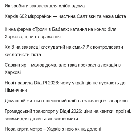
Як зробити закваску для хліба вдома
Харків 602 мікрорайон — частина Салтівки та межа міста
Кінна ферма «Троя» в Бабаях: катання на конях біля
Харкова, ціни та враження
Хліб на заквасці кислуватий на смак? Як контролювати
кислотність тіста
Савкин яр – маловідома, але така прекрасна локація в
Харкові
Нові правила Diia.Pl 2026: чому українців не пускають до
Німеччини
Домашній житньо-пшеничний хліб на заквасці із заваркою
Громадський транспорт у Відні 2026: ціни на квитки, проїзні,
знижки для дітей та як зекономити
Нова карта метро – Харків з нею як на долоні