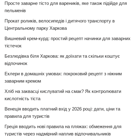
Просте заварне тісто для вареників, яке також підійде для
пельменів
Прокат роликів, велосипедів і дитячого транспорту в
Центральному парку Харкова
Вишневий крем-курд: простий рецепт начинки для заварних
тістечок
Безлюдівка біля Харкова: як доїхати та скільки коштує
відпочинок
Еклери в домашніх умовах: покроковий рецепт з ніжним
заварним кремом
Хліб на заквасці кислуватий на смак? Як контролювати
кислотність тіста
Венеція вводить платний вхід у 2026 році: дати, ціни та
правила для туристів
Греція вводить нові правила на пляжах: обмеження для
туристів через надмірний наплив відпочивальників