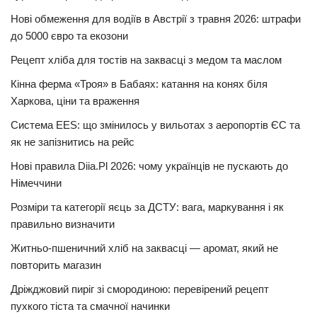
Нові обмеження для водіїв в Австрії з травня 2026: штрафи
до 5000 євро та екозони
Рецепт хліба для тостів на заквасці з медом та маслом
Кінна ферма «Троя» в Бабаях: катання на конях біля
Харкова, ціни та враження
Система EES: що змінилось у вильотах з аеропортів ЄС та
як не запізнитись на рейс
Нові правила Diia.Pl 2026: чому українців не пускають до
Німеччини
Розміри та категорії яєць за ДСТУ: вага, маркування і як
правильно визначити
Житньо-пшеничний хліб на заквасці — аромат, який не
повторить магазин
Дріжджовий пиріг зі смородиною: перевірений рецепт
пухкого тіста та смачної начинки