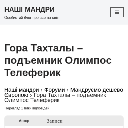
НАШІ МАНДРИ
Перейти
Особистий блог про все на світі
до
вмісту
Гора Тахталы –
подъемник Олимпос
Телеферик
Наші мандри
›
Форуми
›
Мандруємо дешево
Європою
›
Гора Тахталы – подъемник
Олимпос Телеферик
Перегляд 1 гілки відповідей
Записи
Автор