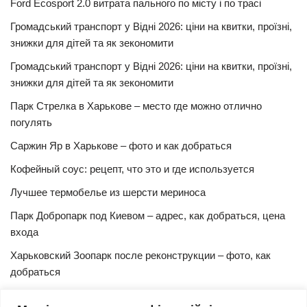
Ford Ecosport 2.0 витрата пального по місту і по трасі
Громадський транспорт у Відні 2026: ціни на квитки, проїзні,
знижки для дітей та як зекономити
Громадський транспорт у Відні 2026: ціни на квитки, проїзні,
знижки для дітей та як зекономити
Парк Стрелка в Харькове – место где можно отлично
погулять
Саржин Яр в Харькове – фото и как добраться
Кофейный соус: рецепт, что это и где используется
Лучшее термобелье из шерсти мериноса
Парк Добропарк под Киевом – адрес, как добраться, цена
входа
Харьковский Зоопарк после реконструкции – фото, как
добраться
Булочки синнабон с корицей – изысканный рецепт в