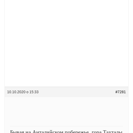
10.10.2020 о 15:33
#7281
Бывая на Анталийском побережье, гора Тахталы