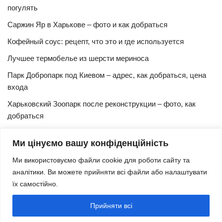
погулять
Саржин Яр в Харькове – фото и как добраться
Кофейный соус: рецепт, что это и где используется
Лучшее термобелье из шерсти мериноса
Парк Добропарк под Киевом – адрес, как добраться, цена
входа
Харьковский Зоопарк после реконструкции – фото, как
добраться
Булочки синнабон с корицей – изысканный рецепт в
Ми цінуємо вашу конфіденційність
домашних условиях
Ми використовуємо файли cookie для роботи сайту та
Харьковская Швейцария – цены, адрес, как добраться
аналітики. Ви можете прийняти всі файли або налаштувати
Маршрут и расписание 27 троллейбуса (Харьков)
їх самостійно.
Трамвай № 3 Харьков – маршрут, время и интервал
Прийняти всі
движения