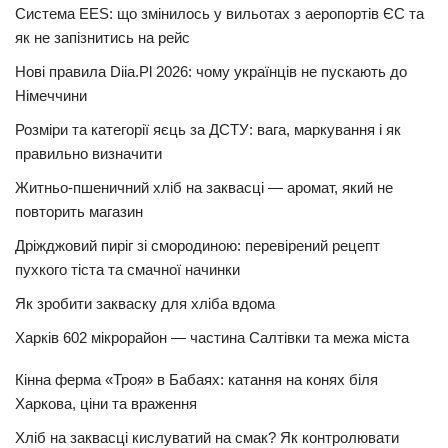
Система EES: що змінилось у вильотах з аеропортів ЄС та
як не запізнитись на рейс
Нові правила Diia.Pl 2026: чому українців не пускають до
Німеччини
Розміри та категорії яєць за ДСТУ: вага, маркування і як
правильно визначити
Житньо-пшеничний хліб на заквасці — аромат, який не
повторить магазин
Дріжджовий пиріг зі смородиною: перевірений рецепт
пухкого тіста та смачної начинки
Як зробити закваску для хліба вдома
Харків 602 мікрорайон — частина Салтівки та межа міста
Кінна ферма «Троя» в Бабаях: катання на конях біля
Харкова, ціни та враження
Хліб на заквасці кислуватий на смак? Як контролювати