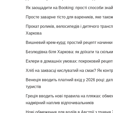
Як заощадити на Booking: прості способи знай
Просте заварне тісто для вареників, яке також
Прокат роликів, велосипедів і дитячого тран
Харкова
Вишневий крем-курд: простий рецепт начинки 
Безлюдівка біля Харкова: як доїхати та скільк
Еклери в домашніх умовах: покроковий рецеп
Хліб на заквасці кислуватий на смак? Як конт
Венеція вводить платний вхід у 2026 році: дат
туристів
Греція вводить нові правила на пляжах: обме
надмірний наплив відпочивальників
Нові обмеження для водіїв в Австрії з травня