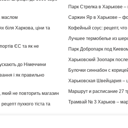
Парк Стрелка в Харькове – 
та маслом
Саржин Яр в Харькове – фо
х біля Харкова, ціни та
Кофейный соус: рецепт, что 
Лучшее термобелье из шер
портів ЄС та як не
Парк Добропарк под Киевом 
Харьковский Зоопарк после 
пускають до Німеччини
Булочки синнабон с корице
ування і як правильно
Харьковская Швейцария – ц
Маршрут и расписание 27 т
 який не повторить магазин
Трамвай № 3 Харьков – мар
рецепт пухкого тіста та