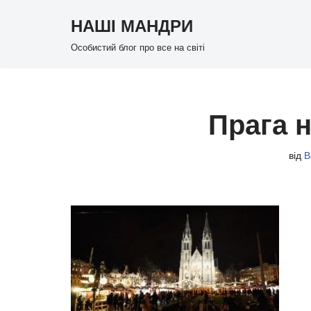
НАШІ МАНДРИ
Перейти
Особистий блог про все на світі
до
вмісту
Прага 
від
В