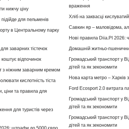
враження
ти нижчу ціну
Хліб на заквасці кислуватий
 підійде для пельменів
Савкин яр – маловідома, ал
спорту в Центральному парку
Нові правила Diia.Pl 2026: 
для заварних тістечок
Домашній житньо-пшеничний 
и коштує відпочинок
Громадський транспорт у Від
дітей та як зекономити
т з ніжним заварним кремом
Нова карта метро – Харків з
ролювати кислотність тіста
Ford Ecosport 2.0 витрата па
и, ціни та правила для
Громадський транспорт у Від
дітей та як зекономити
ження для туристів через
Громадський транспорт у Від
дітей та як зекономити
 2026: штрафи до 5000 євро