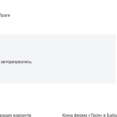
Праге
о
авторизуватись
.
кращих варіантів
Кінна ферма «Троя» в Бабая