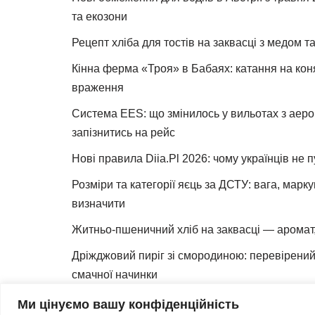
та екозони
Рецепт хліба для тостів на заквасці з медом 
Кінна ферма «Троя» в Бабаях: катання на коня
враження
Система EES: що змінилось у вильотах з аеро
запізнитись на рейс
Нові правила Diia.Pl 2026: чому українців не 
Розміри та категорії яєць за ДСТУ: вага, марк
визначити
Житньо-пшеничний хліб на заквасці — аромат,
Дріжджовий пиріг зі смородиною: перевірений 
смачної начинки
Як зробити закваску для хліба вдома
Ми цінуємо вашу конфіденційність