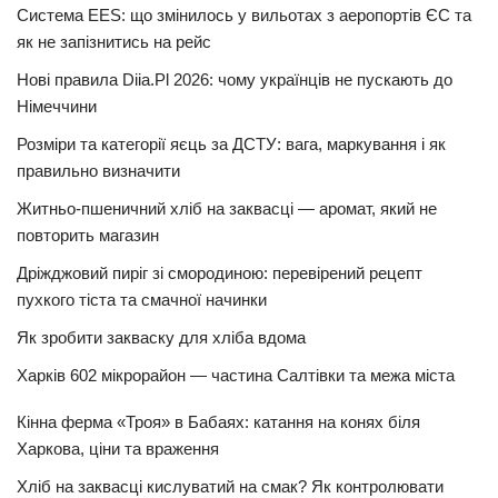
Система EES: що змінилось у вильотах з аеропортів ЄС та
як не запізнитись на рейс
Нові правила Diia.Pl 2026: чому українців не пускають до
Німеччини
Розміри та категорії яєць за ДСТУ: вага, маркування і як
правильно визначити
Житньо-пшеничний хліб на заквасці — аромат, який не
повторить магазин
Дріжджовий пиріг зі смородиною: перевірений рецепт
пухкого тіста та смачної начинки
Як зробити закваску для хліба вдома
Харків 602 мікрорайон — частина Салтівки та межа міста
Кінна ферма «Троя» в Бабаях: катання на конях біля
Харкова, ціни та враження
Хліб на заквасці кислуватий на смак? Як контролювати