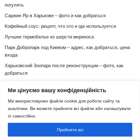
погулять
Саржин Яр в Харькове – фото и как добраться
Кофейный соус: рецепт, что это и где используется
Лучшее термобелье из шерсти мериноса
Парк Добропарк под Киевом – адрес, как добраться, цена
входа
Харьковский Зоопарк после реконструкции – фото, как
добраться
Булочки синнабон с корицей – изысканный рецепт в
Ми цінуємо вашу конфіденційність
домашних условиях
Ми використовуємо файли cookie для роботи сайту та
Харьковская Швейцария – цены, адрес, как добраться
аналітики. Ви можете прийняти всі файли або налаштувати
Маршрут и расписание 27 троллейбуса (Харьков)
їх самостійно.
Трамвай № 3 Харьков – маршрут, время и интервал
Прийняти всі
движения