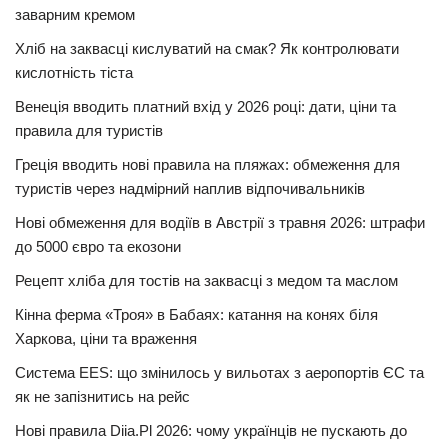
заварним кремом
Хліб на заквасці кислуватий на смак? Як контролювати
кислотність тіста
Венеція вводить платний вхід у 2026 році: дати, ціни та
правила для туристів
Греція вводить нові правила на пляжах: обмеження для
туристів через надмірний наплив відпочивальників
Нові обмеження для водіїв в Австрії з травня 2026: штрафи
до 5000 євро та екозони
Рецепт хліба для тостів на заквасці з медом та маслом
Кінна ферма «Троя» в Бабаях: катання на конях біля
Харкова, ціни та враження
Система EES: що змінилось у вильотах з аеропортів ЄС та
як не запізнитись на рейс
Нові правила Diia.Pl 2026: чому українців не пускають до