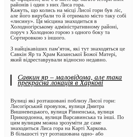
районів і один з них Лиса гора.
Кажуть, що колись на місці Лисої гори був ліс,
але його вирубали то й отримало місто таку собі
«лисину». Ця місцина знаходиться в
Холодногірському адміністративному районі,
поруч з Холодною горою з одного боку та
Сортировкою з іншого.
З найцікавіших пам’яток, які тут знаходяться це
Савкін Яр та Храм Казанської Божої Матері,
який відреставрували відносно недавно.
Савкин яр – маловідома, але така
прекрасна локація в Харкові
Вулиці які розташовані поблизу Лисої гори:
Лисогірський провулок, вулиця Дмитра
Вишневецького, вулиця Рівненська, вулиця
Прикордонна, вулиця Варсавинська та інші. По
цим вулицям можна зрозуміти де саме
знаходиться Лиса гора на Карті Харкова.
В більшості тут розташована одно- або