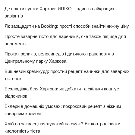
Де поїсти суші в Харкові: ЯПІКО – один із найкращих
варіантів
Як заощадити на Booking: прості способи знайти нижчу ціну
Просте заварне тісто для вареників, яке також підійде для
пельменів
Прокат роликів, велосипедів і дитячого транспорту в
Центральному парку Харкова
Вишневий крем-курд: простий рецепт начинки для заварних
тістечок
Безлюдівка біля Харкова: як доїхати та скільки коштує
відпочинок
Еклери в домашніх умовах: покроковий рецепт з ніжним
заварним кремом
Хліб на заквасці кислуватий на смак? Як контролювати
кислотність тіста