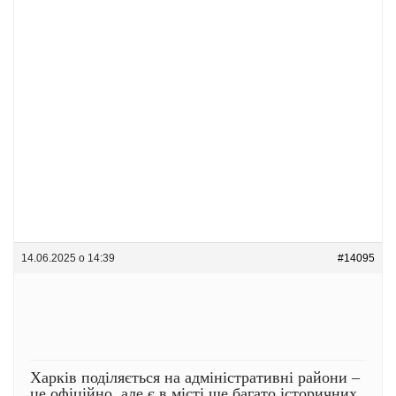
14.06.2025 о 14:39
#14095
Харків поділяється на адміністративні райони –
це офіційно, але є в місті ще багато історичних