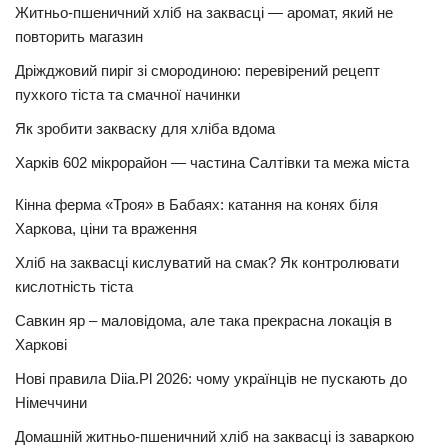
Житньо-пшеничний хліб на заквасці — аромат, який не
повторить магазин
Дріжджовий пиріг зі смородиною: перевірений рецепт
пухкого тіста та смачної начинки
Як зробити закваску для хліба вдома
Харків 602 мікрорайон — частина Салтівки та межа міста
Кінна ферма «Троя» в Бабаях: катання на конях біля
Харкова, ціни та враження
Хліб на заквасці кислуватий на смак? Як контролювати
кислотність тіста
Савкин яр – маловідома, але така прекрасна локація в
Харкові
Нові правила Diia.Pl 2026: чому українців не пускають до
Німеччини
Домашній житньо-пшеничний хліб на заквасці із заваркою