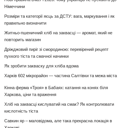
Німеччини
Розміри та категорії яєць за ДСТУ: вага, маркування і як
правильно визначити
Житньо-пшеничний хліб на заквасці — аромат, який не
повторить магазин
Дріжджовий пиріг зі смородиною: перевірений рецепт
пухкого тіста та смачної начинки
Як зробити закваску для хліба вдома
Харків 602 мікрорайон — частина Салтівки та межа міста
Кінна ферма «Троя» в Бабаях: катання на конях біля
Харкова, ціни та враження
Хліб на заквасці кислуватий на смак? Як контролювати
кислотність тіста
Савкин яр – маловідома, але така прекрасна локація в
Харкові