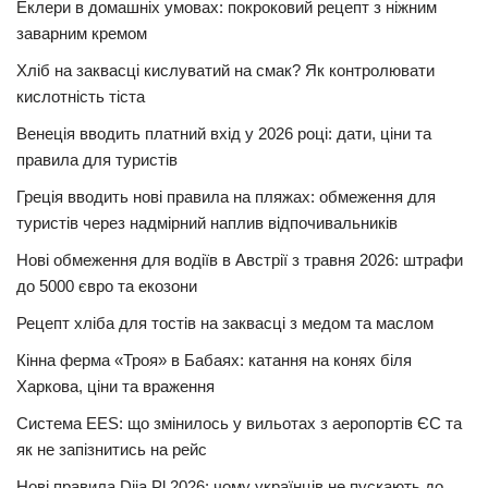
Еклери в домашніх умовах: покроковий рецепт з ніжним
заварним кремом
Хліб на заквасці кислуватий на смак? Як контролювати
кислотність тіста
Венеція вводить платний вхід у 2026 році: дати, ціни та
правила для туристів
Греція вводить нові правила на пляжах: обмеження для
туристів через надмірний наплив відпочивальників
Нові обмеження для водіїв в Австрії з травня 2026: штрафи
до 5000 євро та екозони
Рецепт хліба для тостів на заквасці з медом та маслом
Кінна ферма «Троя» в Бабаях: катання на конях біля
Харкова, ціни та враження
Система EES: що змінилось у вильотах з аеропортів ЄС та
як не запізнитись на рейс
Нові правила Diia.Pl 2026: чому українців не пускають до