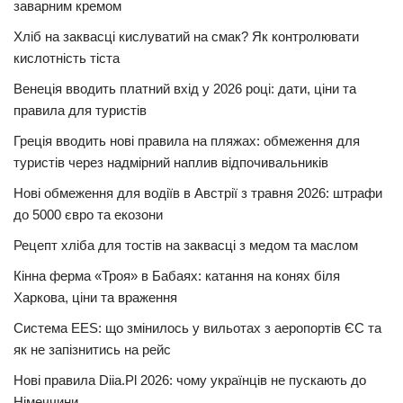
заварним кремом
Хліб на заквасці кислуватий на смак? Як контролювати
кислотність тіста
Венеція вводить платний вхід у 2026 році: дати, ціни та
правила для туристів
Греція вводить нові правила на пляжах: обмеження для
туристів через надмірний наплив відпочивальників
Нові обмеження для водіїв в Австрії з травня 2026: штрафи
до 5000 євро та екозони
Рецепт хліба для тостів на заквасці з медом та маслом
Кінна ферма «Троя» в Бабаях: катання на конях біля
Харкова, ціни та враження
Система EES: що змінилось у вильотах з аеропортів ЄС та
як не запізнитись на рейс
Нові правила Diia.Pl 2026: чому українців не пускають до
Німеччини