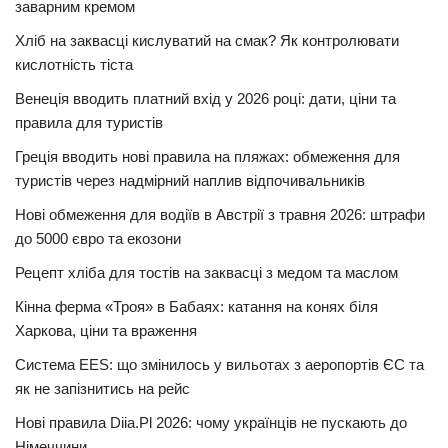
заварним кремом
Хліб на заквасці кислуватий на смак? Як контролювати
кислотність тіста
Венеція вводить платний вхід у 2026 році: дати, ціни та
правила для туристів
Греція вводить нові правила на пляжах: обмеження для
туристів через надмірний наплив відпочивальників
Нові обмеження для водіїв в Австрії з травня 2026: штрафи
до 5000 євро та екозони
Рецепт хліба для тостів на заквасці з медом та маслом
Кінна ферма «Троя» в Бабаях: катання на конях біля
Харкова, ціни та враження
Система EES: що змінилось у вильотах з аеропортів ЄС та
як не запізнитись на рейс
Нові правила Diia.Pl 2026: чому українців не пускають до
Німеччини