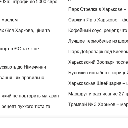
 2026: штрафи до 5000 євро
Парк Стрелка в Харькове – 
та маслом
Саржин Яр в Харькове – фо
х біля Харкова, ціни та
Кофейный соус: рецепт, что 
Лучшее термобелье из шер
портів ЄС та як не
Парк Добропарк под Киевом 
Харьковский Зоопарк после 
пускають до Німеччини
Булочки синнабон с корице
ування і як правильно
Харьковская Швейцария – ц
Маршрут и расписание 27 т
 який не повторить магазин
Трамвай № 3 Харьков – мар
рецепт пухкого тіста та