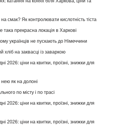
х: катання на конях біля Харкова, ціни та
 на смак? Як контролювати кислотність тіста
е така прекрасна локація в Харкові
чому українців не пускають до Німеччини
хліб на заквасці із заваркою
ні 2026: ціни на квитки, проїзні, знижки для
 нею як на долоні
льного по місту і по трасі
ні 2026: ціни на квитки, проїзні, знижки для
ні 2026: ціни на квитки, проїзні, знижки для