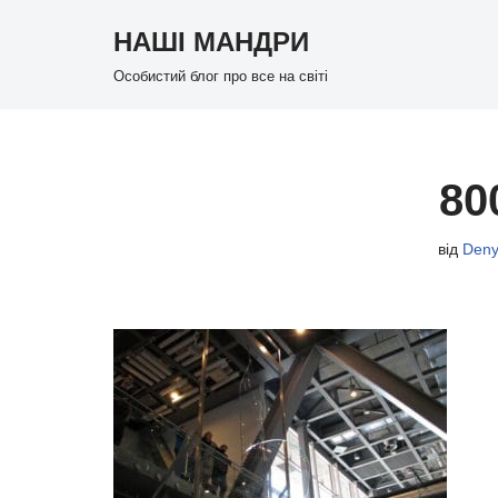
НАШІ МАНДРИ
Перейти
Особистий блог про все на світі
до
вмісту
80
від
Deny