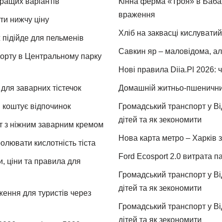
кращих варіантів
Кінна ферма «Троя» в Бабая
враження
ти нижчу ціну
Хліб на заквасці кислуватий
 підійде для пельменів
Савкин яр – маловідома, ал
спорту в Центральному парку
Нові правила Diia.Pl 2026: 
для заварних тістечок
Домашній житньо-пшеничний 
и коштує відпочинок
Громадський транспорт у Від
дітей та як зекономити
т з ніжним заварним кремом
Нова карта метро – Харків з
ролювати кислотність тіста
Ford Ecosport 2.0 витрата па
и, ціни та правила для
Громадський транспорт у Від
дітей та як зекономити
ження для туристів через
Громадський транспорт у Від
дітей та як зекономити