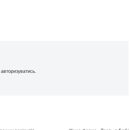
о
авторизуватись
.