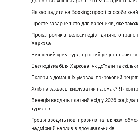
Де поїсти суші в Харкові: ЯПІКО – один із най
Як заощадити на Booking: прості способи знай
Просте заварне тісто для вареників, яке також
Прокат роликів, велосипедів і дитячого тран
Харкова
Вишневий крем-курд: простий рецепт начинки 
Безлюдівка біля Харкова: як доїхати та скільк
Еклери в домашніх умовах: покроковий рецеп
Хліб на заквасці кислуватий на смак? Як конт
Венеція вводить платний вхід у 2026 році: дат
туристів
Греція вводить нові правила на пляжах: обме
надмірний наплив відпочивальників