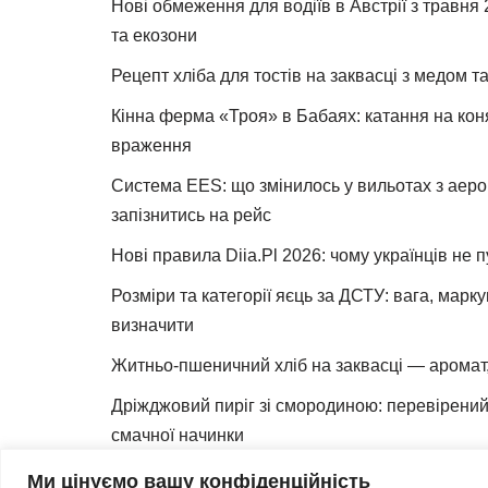
Нові обмеження для водіїв в Австрії з травня
та екозони
Рецепт хліба для тостів на заквасці з медом 
Кінна ферма «Троя» в Бабаях: катання на коня
враження
Система EES: що змінилось у вильотах з аеро
запізнитись на рейс
Нові правила Diia.Pl 2026: чому українців не 
Розміри та категорії яєць за ДСТУ: вага, марк
визначити
Житньо-пшеничний хліб на заквасці — аромат,
Дріжджовий пиріг зі смородиною: перевірений 
смачної начинки
Як зробити закваску для хліба вдома
Ми цінуємо вашу конфіденційність