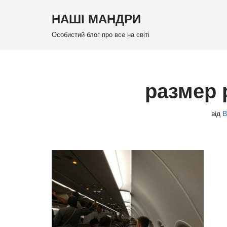
НАШІ МАНДРИ
Перейти
Особистий блог про все на світі
до
вмісту
размер 
від
В