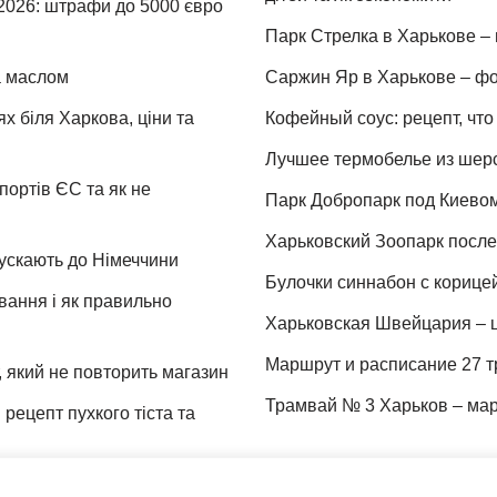
 2026: штрафи до 5000 євро
Парк Стрелка в Харькове – 
та маслом
Саржин Яр в Харькове – фо
х біля Харкова, ціни та
Кофейный соус: рецепт, что 
Лучшее термобелье из шер
портів ЄС та як не
Парк Добропарк под Киевом 
Харьковский Зоопарк после 
пускають до Німеччини
Булочки синнабон с корице
ування і як правильно
Харьковская Швейцария – ц
Маршрут и расписание 27 т
 який не повторить магазин
Трамвай № 3 Харьков – мар
рецепт пухкого тіста та