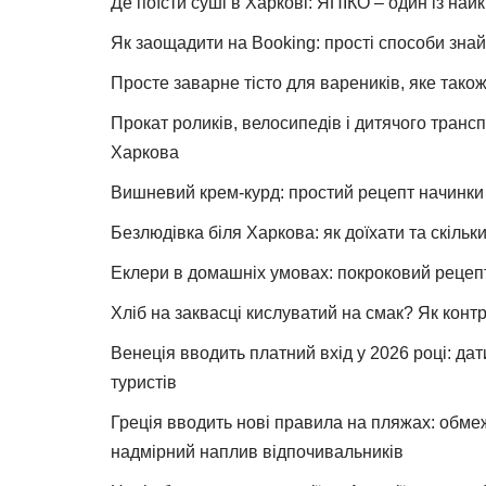
Де поїсти суші в Харкові: ЯПІКО – один із най
Як заощадити на Booking: прості способи знай
Просте заварне тісто для вареників, яке також
Прокат роликів, велосипедів і дитячого тран
Харкова
Вишневий крем-курд: простий рецепт начинки 
Безлюдівка біля Харкова: як доїхати та скільк
Еклери в домашніх умовах: покроковий рецеп
Хліб на заквасці кислуватий на смак? Як конт
Венеція вводить платний вхід у 2026 році: дат
туристів
Греція вводить нові правила на пляжах: обме
надмірний наплив відпочивальників