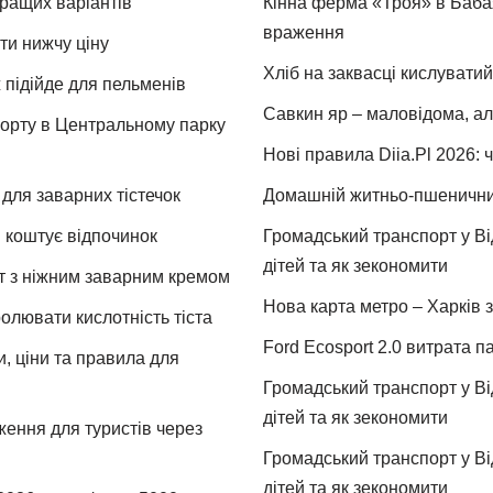
кращих варіантів
Кінна ферма «Троя» в Бабая
враження
ти нижчу ціну
Хліб на заквасці кислуватий
 підійде для пельменів
Савкин яр – маловідома, ал
спорту в Центральному парку
Нові правила Diia.Pl 2026: 
для заварних тістечок
Домашній житньо-пшеничний 
и коштує відпочинок
Громадський транспорт у Від
дітей та як зекономити
т з ніжним заварним кремом
Нова карта метро – Харків з
ролювати кислотність тіста
Ford Ecosport 2.0 витрата па
и, ціни та правила для
Громадський транспорт у Від
дітей та як зекономити
ження для туристів через
Громадський транспорт у Від
дітей та як зекономити