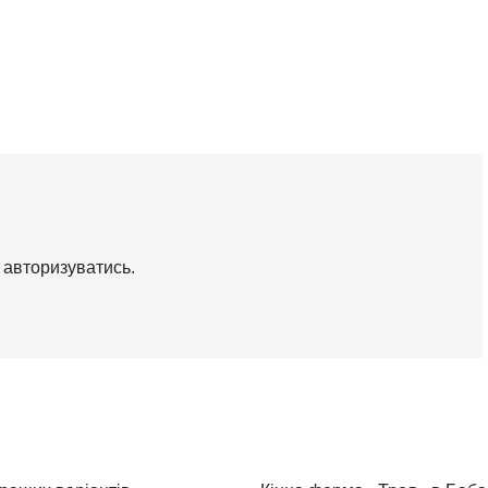
о
авторизуватись
.