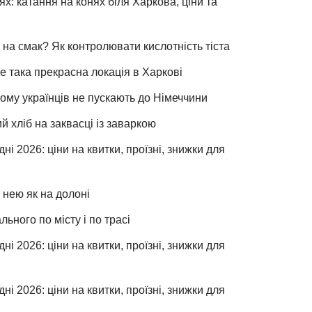
х: катання на конях біля Харкова, ціни та
 на смак? Як контролювати кислотність тіста
е така прекрасна локація в Харкові
чому українців не пускають до Німеччини
хліб на заквасці із заваркою
ні 2026: ціни на квитки, проїзні, знижки для
 нею як на долоні
льного по місту і по трасі
ні 2026: ціни на квитки, проїзні, знижки для
ні 2026: ціни на квитки, проїзні, знижки для