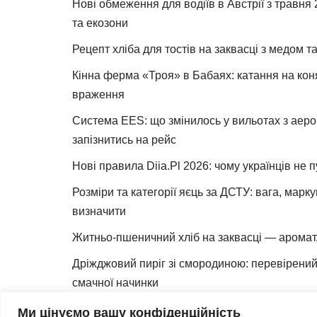
Нові обмеження для водіїв в Австрії з травня
та екозони
Рецепт хліба для тостів на заквасці з медом 
Кінна ферма «Троя» в Бабаях: катання на коня
враження
Система EES: що змінилось у вильотах з аеро
запізнитись на рейс
Нові правила Diia.Pl 2026: чому українців не 
Розміри та категорії яєць за ДСТУ: вага, марк
визначити
Житньо-пшеничний хліб на заквасці — аромат,
Дріжджовий пиріг зі смородиною: перевірений 
смачної начинки
Як зробити закваску для хліба вдома
Ми цінуємо вашу конфіденційність