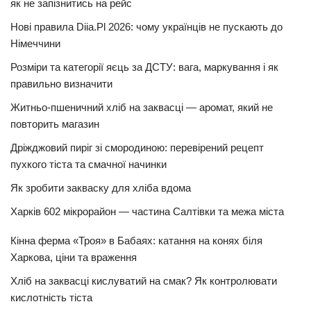
як не запізнитись на рейс
Нові правила Diia.Pl 2026: чому українців не пускають до
Німеччини
Розміри та категорії яєць за ДСТУ: вага, маркування і як
правильно визначити
Житньо-пшеничний хліб на заквасці — аромат, який не
повторить магазин
Дріжджовий пиріг зі смородиною: перевірений рецепт
пухкого тіста та смачної начинки
Як зробити закваску для хліба вдома
Харків 602 мікрорайон — частина Салтівки та межа міста
Кінна ферма «Троя» в Бабаях: катання на конях біля
Харкова, ціни та враження
Хліб на заквасці кислуватий на смак? Як контролювати
кислотність тіста