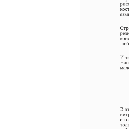
рис
кос
язы
Стр
рез
кон
люб
И т
Наш
мал
В э
вит
его
тол