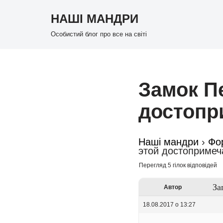
НАШІ МАНДРИ
Перейти
Особистий блог про все на світі
до
вмісту
Замок П
достопр
Наші мандри
›
Фо
этой достопримеч
Перегляд 5 гілок відповідей
За
Автор
18.08.2017 о 13:27