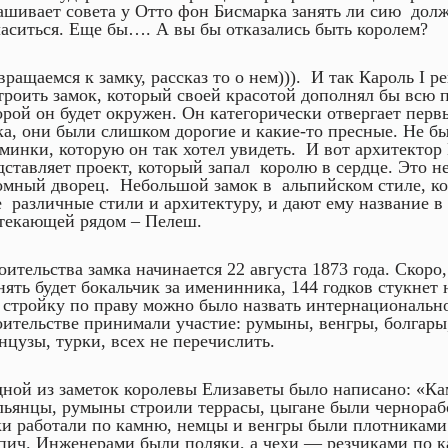
ашивает совета у Отто фон Бисмарка занять ли сию долж
ласиться. Еще бы…. А вы бы отказались быть королем?
вращаемся к замку, рассказ то о нем))). И так Кароль I р
троить замок, который своей красотой дополнял бы всю 
орой он будет окружен. Он категорически отвергает перв
ка, они были слишком дорогие и какие-то пресные. Не бы
минки, которую он так хотел увидеть. И вот архитекто
дставляет проект, который запал королю в сердце. Это 
омный дворец. Небольшой замок в альпийском стиле, ко
е различные стили и архитектуру, и дают ему название в
текающей рядом – Пелеш.
оительства замка начинается 22 августа 1873 года. Скоро
нять будет бокальчик за именинника, 144 годков стукнет
 стройку по праву можно было назвать интернациональн
оительстве принимали участие: румыны, венгры, болгары,
нцузы, турки, всех не перечислить.
дной из заметок королевы Елизаветы было написано: «
льянцы, румыны строили террасы, цыгане были чернора
ки работали по камню, немцы и венгры были плотниками
пич. Инженерами были поляки, а чехи — резчиками по 