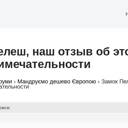
елеш, наш отзыв об эт
имечательности
руми
›
Мандруємо дешево Європою
›
Замок Пе
ательности
писи