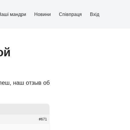
Наші мандри
Новини
Співпраця
Вхід
ой
леш, наш отзыв об
#671