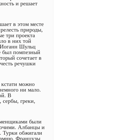
ность и решает
ешает в этом месте
прелесть природы,
ые три проекта
ло в них той
р Иоганн Шульц
не был помпезный
торый сочетает в
 честь речушки
, кстати можно
 немного ни мало.
ой. В
 сербы, греки,
Каменщиками были
бочими. Албанцы и
. Турки обжигали
камню. Французы