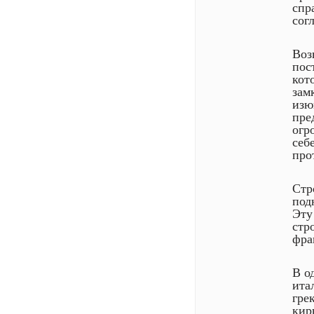
спр
сог
Воз
пос
кот
зам
изю
пре
огр
себ
про
Стр
под
Эту
стр
фра
В о
ита
гре
кир