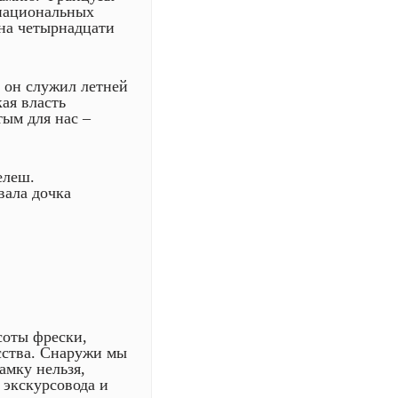
 национальных
 на четырнадцати
а он служил летней
ая власть
тым для нас –
елеш.
вала дочка
соты фрески,
усства. Снаружи мы
амку нельзя,
экскурсовода и