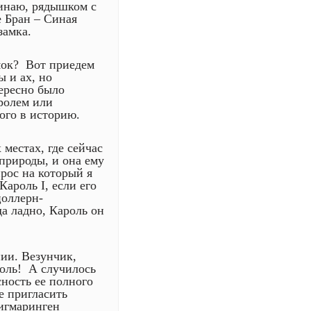
Синаю, рядышком с
 Бран – Синая
замка.
амок? Вот приедем
ы и ах, но
ересно было
ролем или
ого в историю.
местах, где сейчас
природы, и она ему
рос на который я
ароль I, если его
оллерн-
да ладно, Кароль он
нии. Везунчик,
роль! А случилось
ность ее полного
е пригласить
игмаринген