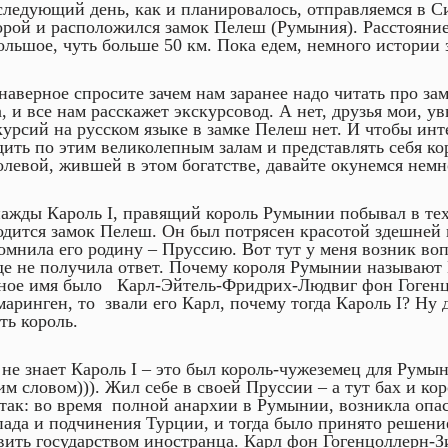
следующий день, как и планировалось, отправляемся в 
орой и расположился замок Пелеш (Румыния). Расстояние
ольшое, чуть больше 50 км. Пока едем, немного истории 
наверное спросите зачем нам заранее надо читать про з
а, и все нам расскажет экскурсовод. А нет, друзья мои, ув
курсий на русском языке в замке Пелеш нет. И чтобы инт
дить по этим великолепным залам и представлять себя ко
олевой, жившей в этом богатстве, давайте окунемся немн
ажды Кароль I, правящий король Румынии побывал в тех 
одится замок Пелеш. Он был потрясен красотой здешней 
омнила его родину – Пруссию. Вот тут у меня возник воп
де не получила ответ. Почему короля Румынии называют К
ное имя было Карл-Эйтель-Фридрих-Людвиг фон Гогенц
маринген, то звали его Карл, почему тогда Кароль I? Ну 
ть король.
 не знает Кароль I – это был король-чужеземец для Румы
им словом))). Жил себе в своей Пруссии – а тут бах и ко
 так: во время полной анархии в Румынии, возникла опас
пада и подчинения Турции, и тогда было принято решени
вить государством иностранца. Карл фон Гогенцоллерн-З