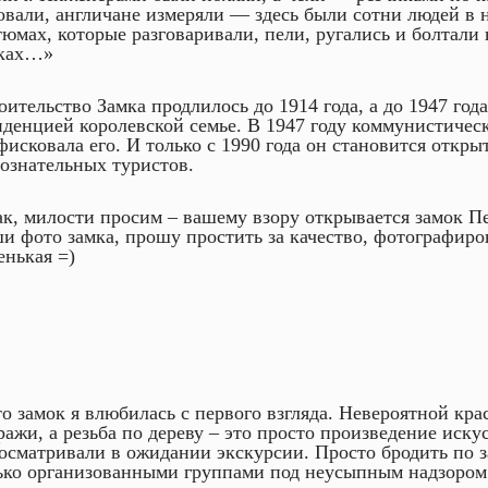
овали, англичане измеряли — здесь были сотни людей в
тюмах, которые разговаривали, пели, ругались и болтали
ках…»
оительство Замка продлилось до 1914 года, а до 1947 год
иденцией королевской семье. В 1947 году коммунистическ
фисковала его. И только с 1990 года он становится откры
ознательных туристов.
ак, милости просим – вашему взору открывается замок П
и фото замка, прошу простить за качество, фотографиро
енькая =)
то замок я влюбилась с первого взгляда. Невероятной кра
ражи, а резьба по дереву – это просто произведение иск
 осматривали в ожидании экскурсии. Просто бродить по з
ько организованными группами под неусыпным надзором 