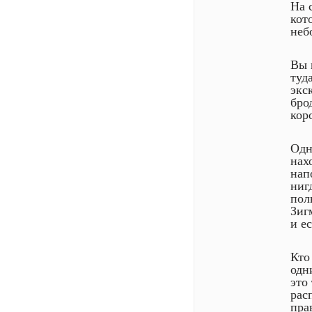
На 
кот
неб
Вы 
туд
экс
бро
кор
Одн
нах
нап
ниг
пол
Зиг
и ес
Кто
одн
это
рас
пра