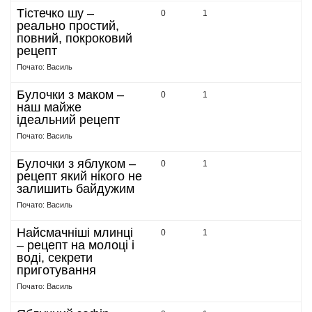
Тістечко шу –
0
1
реально простий,
повний, покроковий
рецепт
Почато: Василь
Булочки з маком –
0
1
наш майже
ідеальний рецепт
Почато: Василь
Булочки з яблуком –
0
1
рецепт який нікого не
залишить байдужим
Почато: Василь
Найсмачніші млинці
0
1
– рецепт на молоці і
воді, секрети
приготування
Почато: Василь