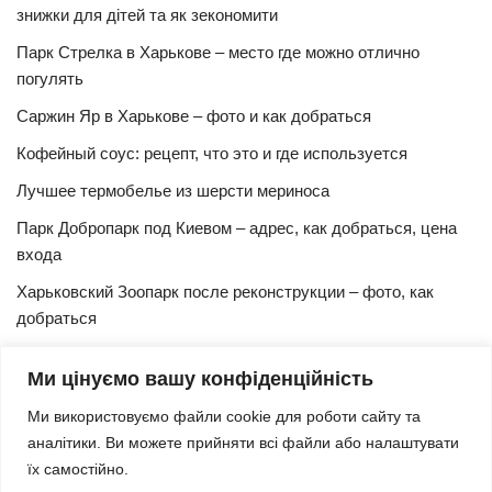
знижки для дітей та як зекономити
Парк Стрелка в Харькове – место где можно отлично
погулять
Саржин Яр в Харькове – фото и как добраться
Кофейный соус: рецепт, что это и где используется
Лучшее термобелье из шерсти мериноса
Парк Добропарк под Киевом – адрес, как добраться, цена
входа
Харьковский Зоопарк после реконструкции – фото, как
добраться
Булочки синнабон с корицей – изысканный рецепт в
Ми цінуємо вашу конфіденційність
домашних условиях
Ми використовуємо файли cookie для роботи сайту та
Харьковская Швейцария – цены, адрес, как добраться
аналітики. Ви можете прийняти всі файли або налаштувати
Маршрут и расписание 27 троллейбуса (Харьков)
їх самостійно.