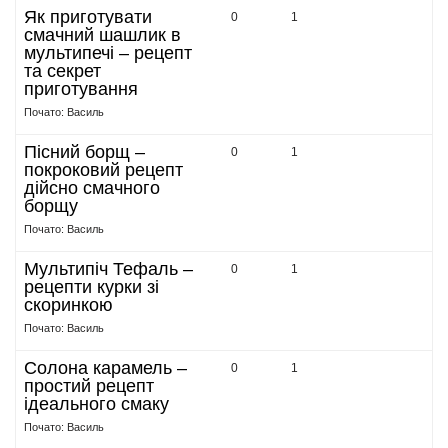
Як приготувати
0
1
смачний шашлик в
мультипечі – рецепт
та секрет
приготування
Почато: Василь
Пісний борщ –
0
1
покроковий рецепт
дійсно смачного
борщу
Почато: Василь
Мультипіч Тефаль –
0
1
рецепти курки зі
скоринкою
Почато: Василь
Солона карамель –
0
1
простий рецепт
ідеального смаку
Почато: Василь