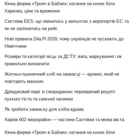
Кінна ферма «Троя» в Бабаях: катання на конях біля
Харкова, ціни та враження
Система EES: що змінилось у вильотах з аеропортів ЄС та
як не запізнитись на рейс
Нові правила Diia.Pl 2026: чому українців не пускають до
Німеччини
Розміри та категорії яєць за ДСТУ: вага, маркування і як
правильно визначити
Житньо-пшеничний хліб на заквасці — аромат, який не
повторить магазин
Дріжджовий пиріг зі смородиною: перевірений рецепт
пухкого тіста та смачної начинки
Як зробити закваску для хліба вдома
Харків 602 мікрорайон — частина Салтівки та межа міста
Кінна ферма «Троя» в Бабаях: катання на конях біля