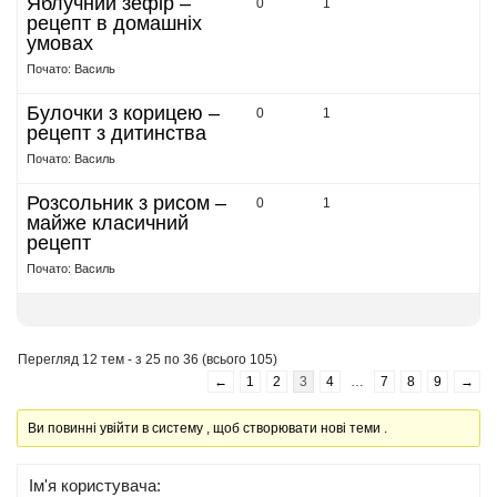
Яблучний зефір –
0
1
рецепт в домашніх
умовах
Почато: Василь
Булочки з корицею –
0
1
рецепт з дитинства
Почато: Василь
Розсольник з рисом –
0
1
майже класичний
рецепт
Почато: Василь
Перегляд 12 тем - з 25 по 36 (всього 105)
←
1
2
3
4
…
7
8
9
→
Ви повинні увійти в систему , щоб створювати нові теми .
Ім'я користувача: