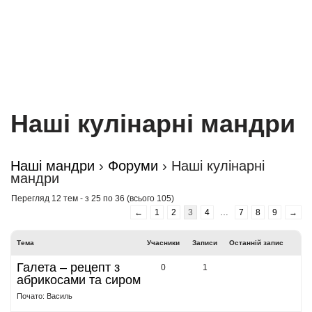
Наші кулінарні мандри
Наші мандри
›
Форуми
›
Наші кулінарні
мандри
Перегляд 12 тем - з 25 по 36 (всього 105)
←
1
2
3
4
…
7
8
9
→
Тема
Учасники
Записи
Останній запис
Галета – рецепт з
0
1
абрикосами та сиром
Почато: Василь