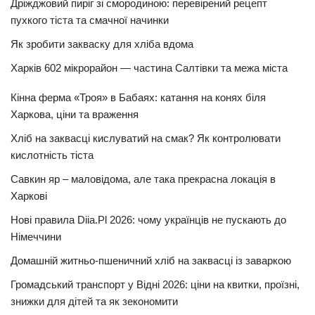
Дріжджовий пиріг зі смородиною: перевірений рецепт
пухкого тіста та смачної начинки
Як зробити закваску для хліба вдома
Харків 602 мікрорайон — частина Салтівки та межа міста
Кінна ферма «Троя» в Бабаях: катання на конях біля
Харкова, ціни та враження
Хліб на заквасці кислуватий на смак? Як контролювати
кислотність тіста
Савкин яр – маловідома, але така прекрасна локація в
Харкові
Нові правила Diia.Pl 2026: чому українців не пускають до
Німеччини
Домашній житньо-пшеничний хліб на заквасці із заваркою
Громадський транспорт у Відні 2026: ціни на квитки, проїзні,
знижки для дітей та як зекономити