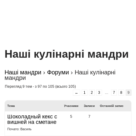
Наші кулінарні мандри
Наші мандри
›
Форуми
›
Наші кулінарні
мандри
Перегляд 9 тем - з 97 по 105 (всього 105)
←
1
2
3
…
7
8
9
Тема
Учасники
Записи
Останній запис
Шоколадный кекс с
5
7
вишней на сметане
Почато: Василь