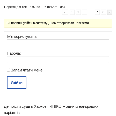
Перегляд 9 тем - з 97 по 105 (всього 105)
←
1
2
3
…
7
8
9
Ви повинні увійти в систему , щоб створювати нові теми .
Ім'я користувача:
Пароль:
Запам'ятати мене
Увійти
Де поїсти суші в Харкові: ЯПІКО – один із найкращих
варіантів