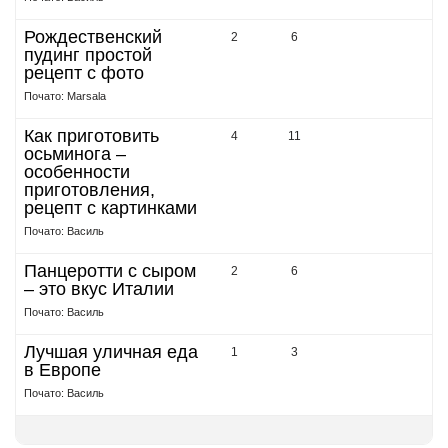
Рождественский
2
6
пудинг простой
рецепт с фото
Почато: Marsala
Как приготовить
4
11
осьминога –
особенности
приготовления,
рецепт с картинками
Почато: Василь
Панцеротти с сыром
2
6
– это вкус Италии
Почато: Василь
Лучшая уличная еда
1
3
в Европе
Почато: Василь