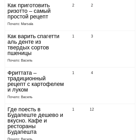
Как приготовить
2
2
ризотто – самый
простой рецепт
Почато: Marsala
Как варить спагетти
1
3
аль денте из
твердых сортов
пшеницы
Почато: Василь
Фриттата –
1
4
традиционный
рецепт с картофелем
и луком
Почато: Василь
Где поесть в
1
12
Будапеште дешево и
вкусно. Кафе и
рестораны
Будапешта
Почато: Василь