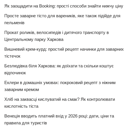
Як заощадити на Booking: прості способи знайти нижчу ціну
Просте заварне тісто для вареників, яке також підійде для
пельменів
Прокат роликів, велосипедів і дитячого транспорту в
Центральному парку Харкова
Вишневий крем-курд: простий рецепт начинки для заварних
тістечок
Безлюдівка біля Харкова: як доїхати та скільки коштує
відпочинок
Еклери в домашніх умовах: покроковий рецепт з ніжним
заварним кремом
Хліб на заквасці кислуватий на смак? Як контролювати
кислотність тіста
Венеція вводить платний вхід у 2026 році: дати, ціни та
правила для туристів